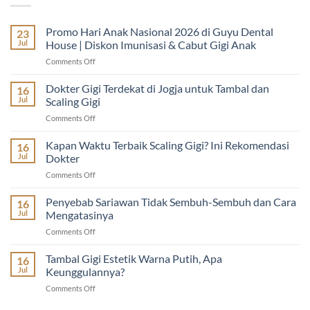
Promo Hari Anak Nasional 2026 di Guyu Dental
23
Jul
House | Diskon Imunisasi & Cabut Gigi Anak
on
Comments Off
Promo
Hari
Dokter Gigi Terdekat di Jogja untuk Tambal dan
16
Anak
Jul
Scaling Gigi
Nasional
on
Comments Off
2026
Dokter
di
Gigi
Kapan Waktu Terbaik Scaling Gigi? Ini Rekomendasi
Guyu
16
Terdekat
Dental
Jul
Dokter
di
House
on
Comments Off
Jogja
|
Kapan
untuk
Diskon
Waktu
Penyebab Sariawan Tidak Sembuh-Sembuh dan Cara
Tambal
16
Imunisasi
Terbaik
dan
Jul
Mengatasinya
&
Scaling
Scaling
Cabut
on
Comments Off
Gigi?
Gigi
Gigi
Penyebab
Ini
Anak
Sariawan
Tambal Gigi Estetik Warna Putih, Apa
Rekomendasi
16
Tidak
Dokter
Jul
Keunggulannya?
Sembuh-
on
Comments Off
Sembuh
Tambal
dan