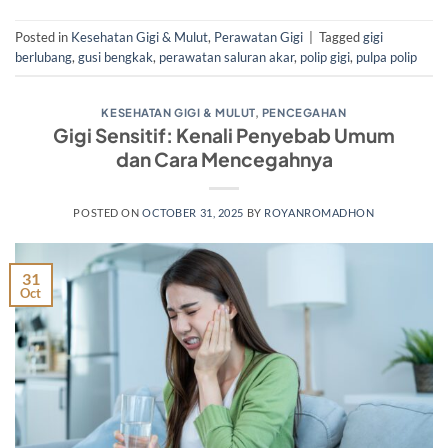
Posted in
Kesehatan Gigi & Mulut
,
Perawatan Gigi
|
Tagged
gigi
berlubang
,
gusi bengkak
,
perawatan saluran akar
,
polip gigi
,
pulpa polip
KESEHATAN GIGI & MULUT
,
PENCEGAHAN
Gigi Sensitif: Kenali Penyebab Umum
dan Cara Mencegahnya
POSTED ON
OCTOBER 31, 2025
BY
ROYANROMADHON
31
Oct