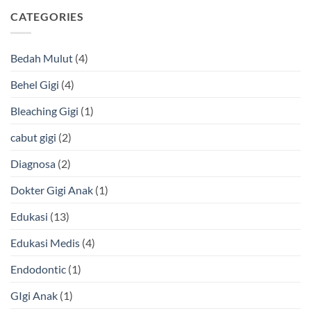
Gigi
Cara
Estetik
CATEGORIES
Mengatasinya
Warna
Putih,
Apa
Bedah Mulut
(4)
Keunggulannya?
Behel Gigi
(4)
Bleaching Gigi
(1)
cabut gigi
(2)
Diagnosa
(2)
Dokter Gigi Anak
(1)
Edukasi
(13)
Edukasi Medis
(4)
Endodontic
(1)
GIgi Anak
(1)