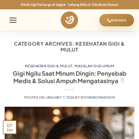
Skip
Klinik Gigi Keluarga di Jogja
Cabang Bibis & Tata Bumi Sleman
to
content
RESERVASI
CATEGORY ARCHIVES:
KESEHATAN GIGI &
MULUT
KESEHATAN GIGI & MULUT
,
MASALAH GIGI UMUM
Gigi Ngilu Saat Minum Dingin: Penyebab
Medis & Solusi Ampuh Mengatasinya
POSTED ON
JANUARY 7, 2026
BY
ROYANROMADHON
07
Jan