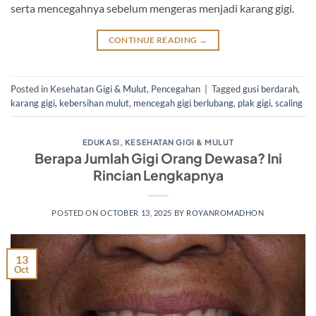
serta mencegahnya sebelum mengeras menjadi karang gigi.
CONTINUE READING
→
Posted in
Kesehatan Gigi & Mulut
,
Pencegahan
|
Tagged
gusi berdarah
,
karang gigi
,
kebersihan mulut
,
mencegah gigi berlubang
,
plak gigi
,
scaling
EDUKASI
,
KESEHATAN GIGI & MULUT
Berapa Jumlah Gigi Orang Dewasa? Ini
Rincian Lengkapnya
POSTED ON
OCTOBER 13, 2025
BY
ROYANROMADHON
13
Oct