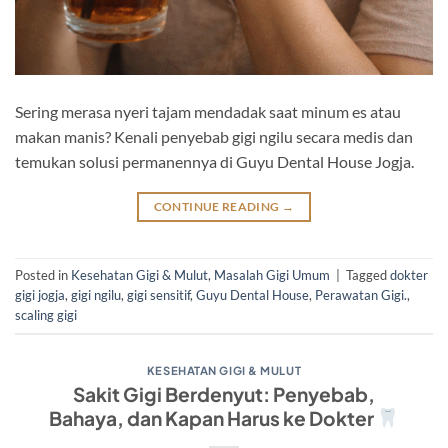
Sering merasa nyeri tajam mendadak saat minum es atau
makan manis? Kenali penyebab gigi ngilu secara medis dan
temukan solusi permanennya di Guyu Dental House Jogja.
CONTINUE READING
→
Posted in
Kesehatan Gigi & Mulut
,
Masalah Gigi Umum
|
Tagged
dokter
gigi jogja
,
gigi ngilu
,
gigi sensitif
,
Guyu Dental House
,
Perawatan Gigi.
,
scaling gigi
KESEHATAN GIGI & MULUT
Sakit Gigi Berdenyut: Penyebab,
Bahaya, dan Kapan Harus ke Dokter