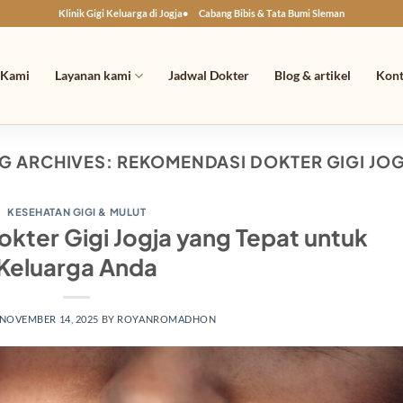
Klinik Gigi Keluarga di Jogja
Cabang Bibis & Tata Bumi Sleman
 Kami
Layanan kami
Jadwal Dokter
Blog & artikel
Kon
G ARCHIVES:
REKOMENDASI DOKTER GIGI JO
KESEHATAN GIGI & MULUT
Dokter Gigi Jogja yang Tepat untuk
Keluarga Anda
NOVEMBER 14, 2025
BY
ROYANROMADHON