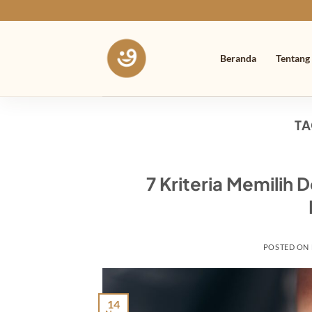
Skip
to
content
Beranda
Tentang
TA
7 Kriteria Memilih 
POSTED ON
14