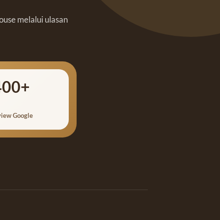
ouse melalui ulasan
400+
iew Google