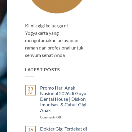
Klinik gigi keluarga di
Yogyakarta yang
mengutamakan pelayanan
ramah dan profesional untuk
senyum sehat Anda
LATEST POSTS
Promo Hari Anak
23
Jul
Nasional 2026 di Guyu
Dental House | Diskon
Imunisasi & Cabut Gigi
Anak
on
Comments Off
Promo
Hari
Dokter Gigi Terdekat di
16
Anak