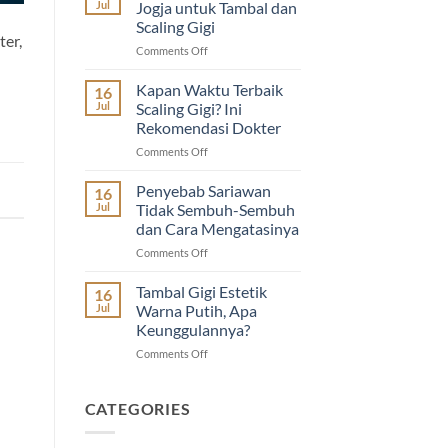
Jul
Jogja untuk Tambal dan
Nasional
Scaling Gigi
2026
ter,
on
Comments Off
di
Dokter
Guyu
Gigi
Dental
Kapan Waktu Terbaik
16
Terdekat
House
Jul
Scaling Gigi? Ini
di
|
Rekomendasi Dokter
Jogja
Diskon
on
Comments Off
untuk
Imunisasi
Kapan
Tambal
&
Waktu
dan
Cabut
Penyebab Sariawan
16
Terbaik
Scaling
Gigi
Jul
Tidak Sembuh-Sembuh
Scaling
Gigi
Anak
dan Cara Mengatasinya
Gigi?
on
Comments Off
Ini
Penyebab
Rekomendasi
Sariawan
Dokter
Tambal Gigi Estetik
16
Tidak
Jul
Warna Putih, Apa
Sembuh-
Keunggulannya?
Sembuh
on
Comments Off
dan
Tambal
Cara
Gigi
Mengatasinya
Estetik
CATEGORIES
Warna
Putih,