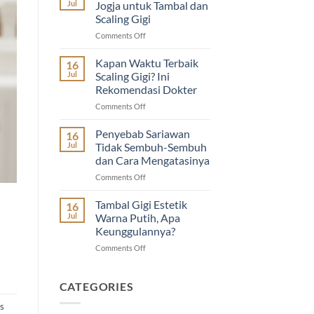
Jul
Jogja untuk Tambal dan
Nasional
Scaling Gigi
2026
on
Comments Off
di
Dokter
Guyu
Gigi
Dental
Kapan Waktu Terbaik
16
Terdekat
House
Jul
Scaling Gigi? Ini
di
|
Rekomendasi Dokter
Jogja
Diskon
on
Comments Off
untuk
Imunisasi
Kapan
Tambal
&
Waktu
dan
Cabut
Penyebab Sariawan
16
Terbaik
Scaling
Gigi
Jul
Tidak Sembuh-Sembuh
Scaling
Gigi
Anak
dan Cara Mengatasinya
Gigi?
on
Comments Off
Ini
Penyebab
Rekomendasi
Sariawan
Dokter
Tambal Gigi Estetik
16
Tidak
Jul
Warna Putih, Apa
Sembuh-
Keunggulannya?
Sembuh
on
Comments Off
dan
Tambal
Cara
Gigi
Mengatasinya
Estetik
CATEGORIES
Warna
s
Putih,