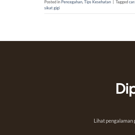
Posted in
Pencegahan
,
Tips Kesehatan
|
Tagged
car
sikat gigi
Di
Lihat pengalaman p