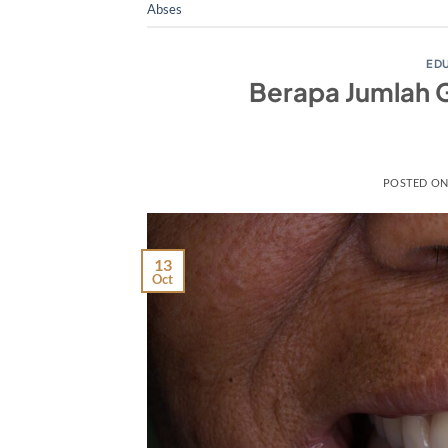
Abses
ED
Berapa Jumlah G
POSTED O
13
Oct