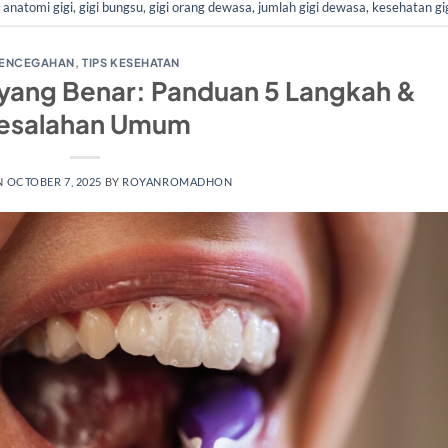
d
anatomi gigi
,
gigi bungsu
,
gigi orang dewasa
,
jumlah gigi dewasa
,
kesehatan gi
ENCEGAHAN
,
TIPS KESEHATAN
 yang Benar: Panduan 5 Langkah &
esalahan Umum
N
OCTOBER 7, 2025
BY
ROYANROMADHON