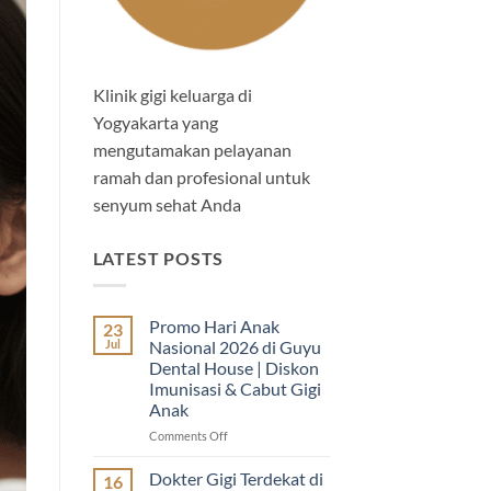
Klinik gigi keluarga di
Yogyakarta yang
mengutamakan pelayanan
ramah dan profesional untuk
senyum sehat Anda
LATEST POSTS
Promo Hari Anak
23
Jul
Nasional 2026 di Guyu
Dental House | Diskon
Imunisasi & Cabut Gigi
Anak
on
Comments Off
Promo
Hari
Dokter Gigi Terdekat di
16
Anak