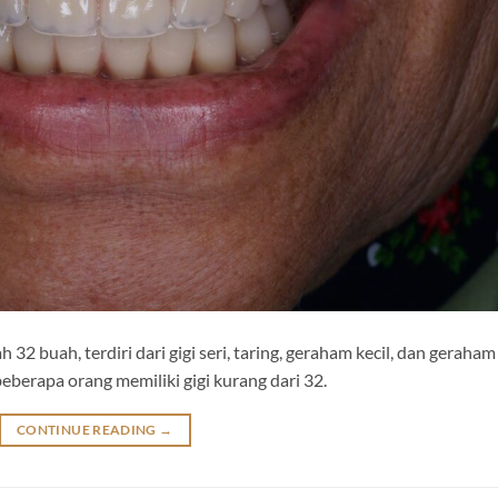
32 buah, terdiri dari gigi seri, taring, geraham kecil, dan geraham
eberapa orang memiliki gigi kurang dari 32.
CONTINUE READING
→