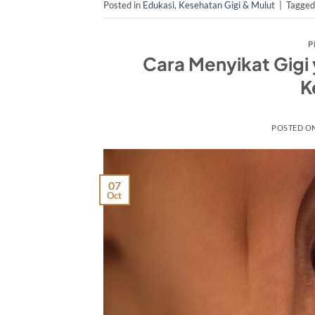
Posted in
Edukasi
,
Kesehatan Gigi & Mulut
|
Tagge
P
Cara Menyikat Gigi
K
POSTED O
07
Oct