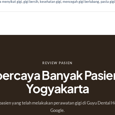
a menyikat gigi
,
gigi bersih
,
kesehatan gigi
,
mencegah gigi berlubang
,
pasta gigi
REVIEW PASIEN
percaya Banyak Pasien
Yogyakarta
asien yang telah melakukan perawatan gigi di Guyu Dental H
Google.