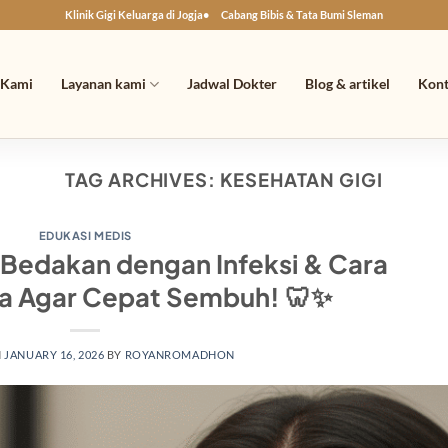
Klinik Gigi Keluarga di Jogja
Cabang Bibis & Tata Bumi Sleman
 Kami
Layanan kami
Jadwal Dokter
Blog & artikel
Kon
TAG ARCHIVES:
KESEHATAN GIGI
EDUKASI MEDIS
: Bedakan dengan Infeksi & Cara
a Agar Cepat Sembuh! 🦷✨
N
JANUARY 16, 2026
BY
ROYANROMADHON