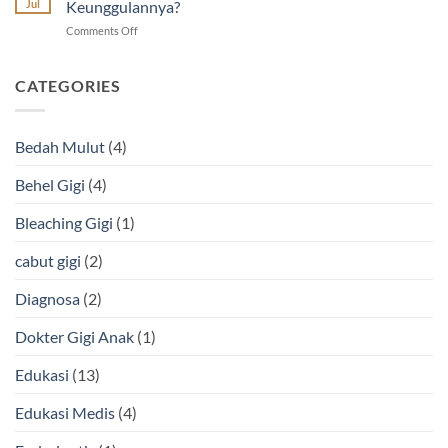
Dokter
Jul
Keunggulannya?
Sembuh-
on
Comments Off
Sembuh
Tambal
dan
Gigi
Cara
Estetik
CATEGORIES
Mengatasinya
Warna
Putih,
Apa
Bedah Mulut
(4)
Keunggulannya?
Behel Gigi
(4)
Bleaching Gigi
(1)
cabut gigi
(2)
Diagnosa
(2)
Dokter Gigi Anak
(1)
Edukasi
(13)
Edukasi Medis
(4)