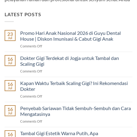
LATEST POSTS
Promo Hari Anak Nasional 2026 di Guyu Dental
23
Jul
House | Diskon Imunisasi & Cabut Gigi Anak
on
Comments Off
Promo
Hari
Dokter Gigi Terdekat di Jogja untuk Tambal dan
16
Anak
Jul
Scaling Gigi
Nasional
on
Comments Off
2026
Dokter
di
Gigi
Kapan Waktu Terbaik Scaling Gigi? Ini Rekomendasi
Guyu
16
Terdekat
Dental
Jul
Dokter
di
House
on
Comments Off
Jogja
|
Kapan
untuk
Diskon
Waktu
Penyebab Sariawan Tidak Sembuh-Sembuh dan Cara
Tambal
16
Imunisasi
Terbaik
dan
Jul
Mengatasinya
&
Scaling
Scaling
Cabut
on
Comments Off
Gigi?
Gigi
Gigi
Penyebab
Ini
Anak
Sariawan
Tambal Gigi Estetik Warna Putih, Apa
Rekomendasi
16
Tidak