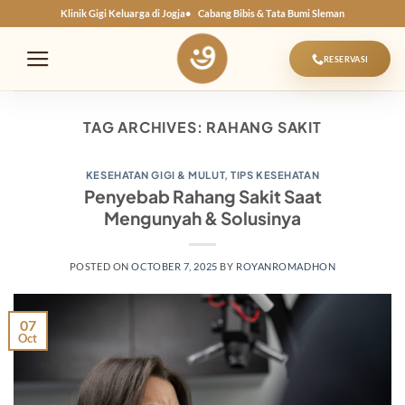
Skip
Klinik Gigi Keluarga di Jogja
Cabang Bibis & Tata Bumi Sleman
to
content
RESERVASI
TAG ARCHIVES:
RAHANG SAKIT
KESEHATAN GIGI & MULUT
,
TIPS KESEHATAN
Penyebab Rahang Sakit Saat
Mengunyah & Solusinya
POSTED ON
OCTOBER 7, 2025
BY
ROYANROMADHON
07
Oct