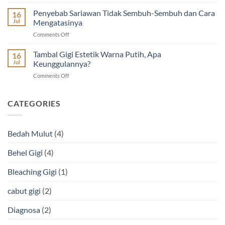
Kapan
untuk
Diskon
Waktu
Penyebab Sariawan Tidak Sembuh-Sembuh dan Cara
Tambal
16
Imunisasi
Terbaik
dan
Jul
Mengatasinya
&
Scaling
Scaling
Cabut
on
Comments Off
Gigi?
Gigi
Gigi
Penyebab
Ini
Anak
Sariawan
Tambal Gigi Estetik Warna Putih, Apa
Rekomendasi
16
Tidak
Dokter
Jul
Keunggulannya?
Sembuh-
on
Comments Off
Sembuh
Tambal
dan
Gigi
Cara
Estetik
CATEGORIES
Mengatasinya
Warna
Putih,
Apa
Bedah Mulut
(4)
Keunggulannya?
Behel Gigi
(4)
Bleaching Gigi
(1)
cabut gigi
(2)
Diagnosa
(2)