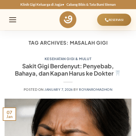
Skip
Klinik Gigi Keluarga di Jogja
Cabang Bibis & Tata Bumi Sleman
to
content
RESERVASI
TAG ARCHIVES:
MASALAH GIGI
KESEHATAN GIGI & MULUT
Sakit Gigi Berdenyut: Penyebab,
Bahaya, dan Kapan Harus ke Dokter
POSTED ON
JANUARY 7, 2026
BY
ROYANROMADHON
07
Jan