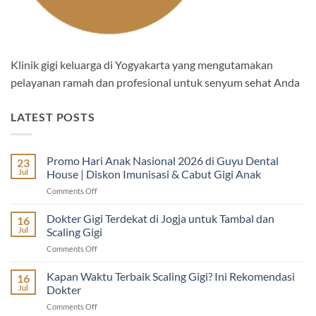
Klinik gigi keluarga di Yogyakarta yang mengutamakan
pelayanan ramah dan profesional untuk senyum sehat Anda
LATEST POSTS
Promo Hari Anak Nasional 2026 di Guyu Dental
23
Jul
House | Diskon Imunisasi & Cabut Gigi Anak
on
Comments Off
Promo
Hari
Dokter Gigi Terdekat di Jogja untuk Tambal dan
16
Anak
Jul
Scaling Gigi
Nasional
on
Comments Off
2026
Dokter
di
Gigi
Kapan Waktu Terbaik Scaling Gigi? Ini Rekomendasi
Guyu
16
Terdekat
Dental
Jul
Dokter
di
House
on
Comments Off
Jogja
|