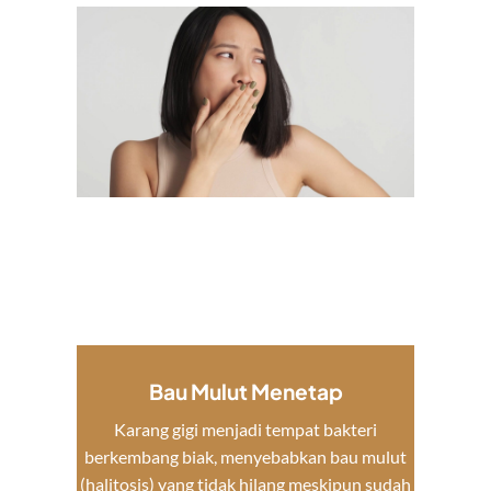
Bau Mulut Menetap
Karang gigi menjadi tempat bakteri
berkembang biak, menyebabkan bau mulut
(halitosis) yang tidak hilang meskipun sudah