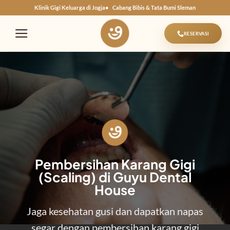
Skip
Klinik Gigi Keluarga di Jogja
Cabang Bibis & Tata Bumi Sleman
to
content
RESERVASI
Pembersihan Karang Gigi
(Scaling) di Guyu Dental
House
Jaga kesehatan gusi dan dapatkan napas
segar dengan pembersihan karang gigi