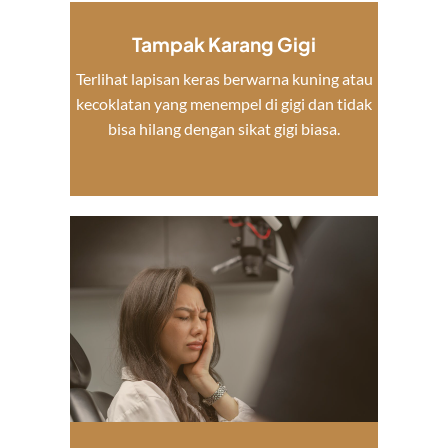
Tampak Karang Gigi
Terlihat lapisan keras berwarna kuning atau
kecoklatan yang menempel di gigi dan tidak
bisa hilang dengan sikat gigi biasa.