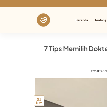
Skip
to
content
Beranda
Tentang
7 Tips Memilih Dokte
POSTED O
01
Nov