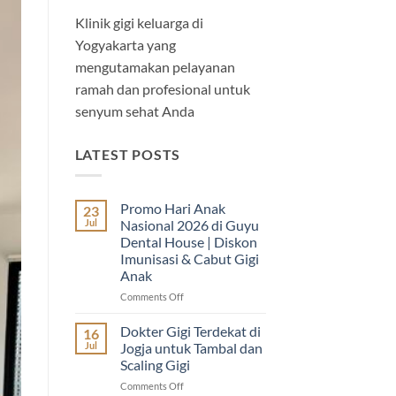
Klinik gigi keluarga di
Yogyakarta yang
mengutamakan pelayanan
ramah dan profesional untuk
senyum sehat Anda
LATEST POSTS
Promo Hari Anak
23
Jul
Nasional 2026 di Guyu
Dental House | Diskon
Imunisasi & Cabut Gigi
Anak
on
Comments Off
Promo
Hari
Dokter Gigi Terdekat di
16
Anak
Jul
Jogja untuk Tambal dan
Nasional
Scaling Gigi
2026
on
Comments Off
di