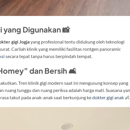
gi yang Digunakan 📸
kter gigi Jogja
yang profesional tentu didukung oleh teknologi
at. Carilah klinik yang memiliki fasilitas rontgen panoramic
ksi
secara tepat tanpa harus berpindah tempat.
“Homey” dan Bersih 🛋️
akutkan. Tren klinik gigi modern saat ini mengusung konsep yang
an ruang tunggu dan ruang periksa adalah harga mati. Suasana ya
asa takut pada anak-anak saat berkunjung ke
dokter gigi anak
👶