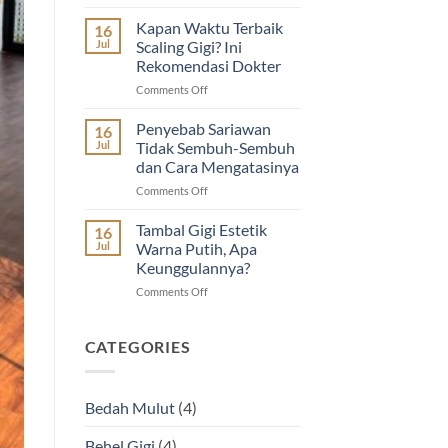
Dokter
Guyu
Gigi
Dental
Kapan Waktu Terbaik
16
Terdekat
House
Jul
Scaling Gigi? Ini
di
|
Rekomendasi Dokter
Jogja
Diskon
on
Comments Off
untuk
Imunisasi
Kapan
Tambal
&
Waktu
dan
Cabut
Penyebab Sariawan
16
Terbaik
Scaling
Gigi
Jul
Tidak Sembuh-Sembuh
Scaling
Gigi
Anak
dan Cara Mengatasinya
Gigi?
on
Comments Off
Ini
Penyebab
Rekomendasi
Sariawan
Dokter
Tambal Gigi Estetik
16
Tidak
Jul
Warna Putih, Apa
Sembuh-
Keunggulannya?
Sembuh
on
Comments Off
dan
Tambal
Cara
Gigi
Mengatasinya
Estetik
CATEGORIES
Warna
Putih,
Apa
Bedah Mulut
(4)
Keunggulannya?
Behel Gigi
(4)