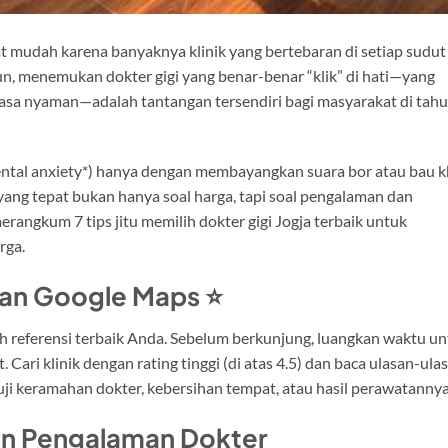
t mudah karena banyaknya klinik yang bertebaran di setiap sudut
un, menemukan dokter gigi yang benar-benar “klik” di hati—yang
asa nyaman—adalah tantangan tersendiri bagi masyarakat di tah
ental anxiety*) hanya dengan membayangkan suara bor atau bau 
k yang tepat bukan hanya soal harga, tapi soal pengalaman dan
merangkum 7 tips jitu memilih dokter gigi Jogja terbaik untuk
rga.
asan Google Maps ⭐
alah referensi terbaik Anda. Sebelum berkunjung, luangkan waktu u
 Cari klinik dengan rating tinggi (di atas 4.5) dan baca ulasan-ula
ji keramahan dokter, kebersihan tempat, atau hasil perawatannya
 dan Pengalaman Dokter