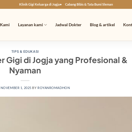
Klinik Gigi Keluarga di Jogja
Cabang Bibis & Tata Bumi Sleman
 Kami
Layanan kami
Jadwal Dokter
Blog & artikel
Kon
TIPS & EDUKASI
r Gigi di Jogja yang Profesional &
Nyaman
N
NOVEMBER 1, 2025
BY
ROYANROMADHON