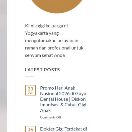
Klinik gigi keluarga di
Yogyakarta yang
mengutamakan pelayanan
ramah dan profesional untuk
senyum sehat Anda
LATEST POSTS
Promo Hari Anak
23
Jul
Nasional 2026 di Guyu
Dental House | Diskon
Imunisasi & Cabut Gigi
Anak
on
Comments Off
Promo
Hari
Dokter Gigi Terdekat di
16
Anak