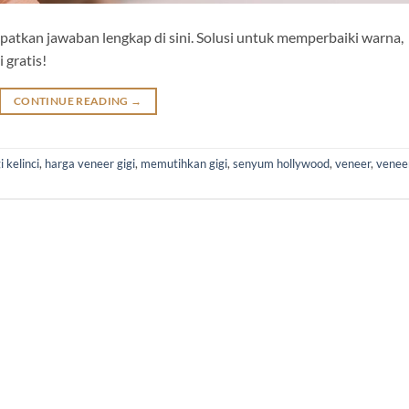
apatkan jawaban lengkap di sini. Solusi untuk memperbaiki warna,
 gratis!
CONTINUE READING
→
i kelinci
,
harga veneer gigi
,
memutihkan gigi
,
senyum hollywood
,
veneer
,
venee