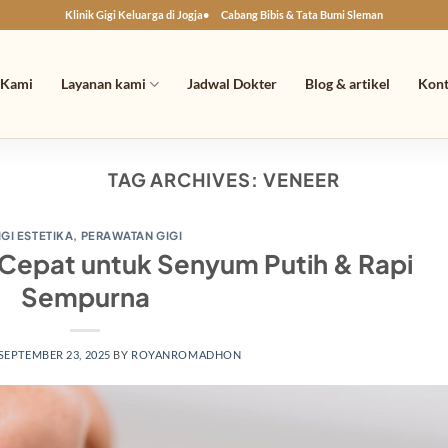
Klinik Gigi Keluarga di Jogja
Cabang Bibis & Tata Bumi Sleman
 Kami
Layanan kami
Jadwal Dokter
Blog & artikel
Kon
TAG ARCHIVES:
VENEER
IGI ESTETIKA
,
PERAWATAN GIGI
i Cepat untuk Senyum Putih & Rapi
Sempurna
SEPTEMBER 23, 2025
BY
ROYANROMADHON