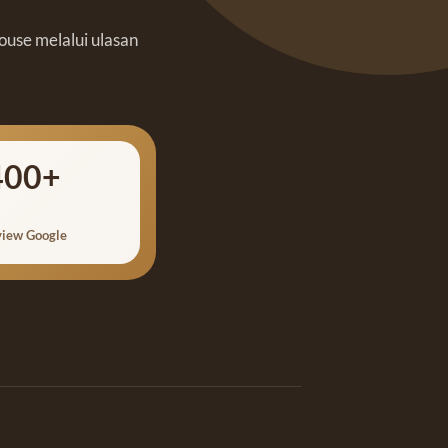
ouse melalui ulasan
400+
iew Google