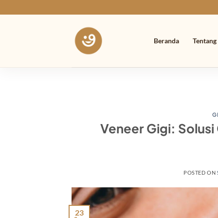
Skip
to
content
Beranda
Tentang
G
Veneer Gigi: Solus
POSTED ON
23