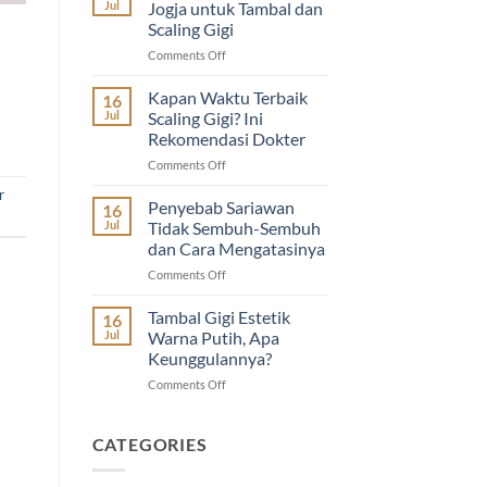
Jul
Jogja untuk Tambal dan
Nasional
Scaling Gigi
2026
on
Comments Off
di
Dokter
Guyu
Gigi
Dental
Kapan Waktu Terbaik
16
Terdekat
House
Jul
Scaling Gigi? Ini
di
|
Rekomendasi Dokter
Jogja
Diskon
on
Comments Off
untuk
Imunisasi
Kapan
Tambal
&
r
Waktu
dan
Cabut
Penyebab Sariawan
16
Terbaik
Scaling
Gigi
Jul
Tidak Sembuh-Sembuh
Scaling
Gigi
Anak
dan Cara Mengatasinya
Gigi?
on
Comments Off
Ini
Penyebab
Rekomendasi
Sariawan
Dokter
Tambal Gigi Estetik
16
Tidak
Jul
Warna Putih, Apa
Sembuh-
Keunggulannya?
Sembuh
on
Comments Off
dan
Tambal
Cara
Gigi
Mengatasinya
Estetik
CATEGORIES
Warna
Putih,