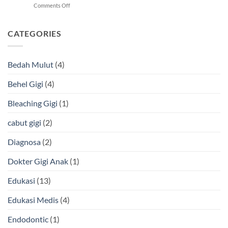
on
Comments Off
Sembuh
Tambal
dan
Gigi
Cara
Estetik
CATEGORIES
Mengatasinya
Warna
Putih,
Apa
Bedah Mulut
(4)
Keunggulannya?
Behel Gigi
(4)
Bleaching Gigi
(1)
cabut gigi
(2)
Diagnosa
(2)
Dokter Gigi Anak
(1)
Edukasi
(13)
Edukasi Medis
(4)
Endodontic
(1)