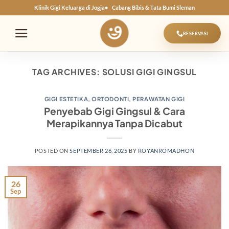
Skip
Klinik Gigi Keluarga di Jogja
Cabang Bibis & Tata Bumi Sleman
to
content
RESERVASI
TAG ARCHIVES:
SOLUSI GIGI GINGSUL
GIGI ESTETIKA
,
ORTODONTI
,
PERAWATAN GIGI
Penyebab Gigi Gingsul & Cara
Merapikannya Tanpa Dicabut
POSTED ON
SEPTEMBER 26, 2025
BY
ROYANROMADHON
26
Sep