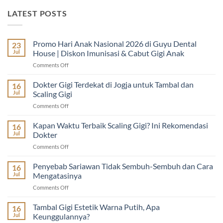
LATEST POSTS
Promo Hari Anak Nasional 2026 di Guyu Dental
23
Jul
House | Diskon Imunisasi & Cabut Gigi Anak
on
Comments Off
Promo
Hari
Dokter Gigi Terdekat di Jogja untuk Tambal dan
16
Anak
Jul
Scaling Gigi
Nasional
on
Comments Off
2026
Dokter
di
Gigi
Kapan Waktu Terbaik Scaling Gigi? Ini Rekomendasi
Guyu
16
Terdekat
Dental
Jul
Dokter
di
House
on
Comments Off
Jogja
|
Kapan
untuk
Diskon
Waktu
Penyebab Sariawan Tidak Sembuh-Sembuh dan Cara
Tambal
16
Imunisasi
Terbaik
dan
Jul
Mengatasinya
&
Scaling
Scaling
Cabut
on
Comments Off
Gigi?
Gigi
Gigi
Penyebab
Ini
Anak
Sariawan
Tambal Gigi Estetik Warna Putih, Apa
Rekomendasi
16
Tidak
Dokter
Jul
Keunggulannya?
Sembuh-