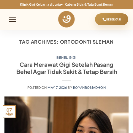
Skip
Klinik Gigi Keluarga di Jogja
Cabang Bibis & Tata Bumi Sleman
to
content
RESERVASI
TAG ARCHIVES:
ORTODONTI SLEMAN
BEHEL GIGI
Cara Merawat Gigi Setelah Pasang
Behel Agar Tidak Sakit & Tetap Bersih
POSTED ON
MAY 7, 2026
BY
ROYANROMADHON
07
May