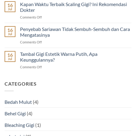
Gigi
Kapan Waktu Terbaik Scaling Gigi? Ini Rekomendasi
Guyu
16
Terdekat
Dental
Jul
Dokter
di
House
on
Comments Off
Jogja
|
Kapan
untuk
Diskon
Waktu
Penyebab Sariawan Tidak Sembuh-Sembuh dan Cara
Tambal
16
Imunisasi
Terbaik
dan
Jul
Mengatasinya
&
Scaling
Scaling
Cabut
on
Comments Off
Gigi?
Gigi
Gigi
Penyebab
Ini
Anak
Sariawan
Tambal Gigi Estetik Warna Putih, Apa
Rekomendasi
16
Tidak
Dokter
Jul
Keunggulannya?
Sembuh-
on
Comments Off
Sembuh
Tambal
dan
Gigi
Cara
Estetik
CATEGORIES
Mengatasinya
Warna
Putih,
Apa
Bedah Mulut
(4)
Keunggulannya?
Behel Gigi
(4)
Bleaching Gigi
(1)