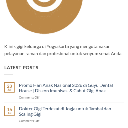
Klinik gigi keluarga di Yogyakarta yang mengutamakan
pelayanan ramah dan profesional untuk senyum sehat Anda
LATEST POSTS
Promo Hari Anak Nasional 2026 di Guyu Dental
23
Jul
House | Diskon Imunisasi & Cabut Gigi Anak
on
Comments Off
Promo
Hari
Dokter Gigi Terdekat di Jogja untuk Tambal dan
16
Anak
Jul
Scaling Gigi
Nasional
on
Comments Off
2026
Dokter
di