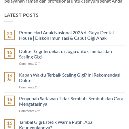
pelayanan ramah dan profesional untuk senyum sehat Anda
LATEST POSTS
Promo Hari Anak Nasional 2026 di Guyu Dental
23
Jul
House | Diskon Imunisasi & Cabut Gigi Anak
No
Comments
Dokter Gigi Terdekat di Jogja untuk Tambal dan
16
on
Promo
Jul
Scaling Gigi
Hari
Anak
on
Comments Off
Nasional
Dokter
2026
Gigi
di
Kapan Waktu Terbaik Scaling Gigi? Ini Rekomendasi
16
Guyu
Terdekat
Jul
Dokter
Dental
di
House
on
Comments Off
Jogja
|
Kapan
Diskon
untuk
Imunisasi
Waktu
Penyebab Sariawan Tidak Sembuh-Sembuh dan Cara
Tambal
16
&
Terbaik
dan
Jul
Mengatasinya
Cabut
Scaling
Gigi
Scaling
on
Comments Off
Anak
Gigi?
Gigi
Penyebab
Ini
Sariawan
Tambal Gigi Estetik Warna Putih, Apa
Rekomendasi
16
Tidak
Dokter
Jul
Keunggulannya?