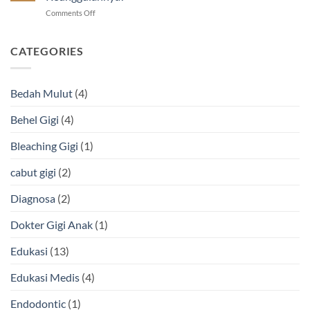
Sembuh-
on
Comments Off
Sembuh
Tambal
dan
Gigi
Cara
Estetik
CATEGORIES
Mengatasinya
Warna
Putih,
Apa
Bedah Mulut
(4)
Keunggulannya?
Behel Gigi
(4)
Bleaching Gigi
(1)
cabut gigi
(2)
Diagnosa
(2)
Dokter Gigi Anak
(1)
Edukasi
(13)
Edukasi Medis
(4)
Endodontic
(1)