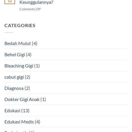
Dokter
Jul
Keunggulannya?
Sembuh-
on
Comments Off
Sembuh
Tambal
dan
Gigi
Cara
Estetik
CATEGORIES
Mengatasinya
Warna
Putih,
Apa
Bedah Mulut
(4)
Keunggulannya?
Behel Gigi
(4)
Bleaching Gigi
(1)
cabut gigi
(2)
Diagnosa
(2)
Dokter Gigi Anak
(1)
Edukasi
(13)
Edukasi Medis
(4)