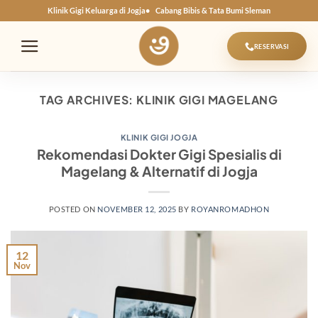
Skip
Klinik Gigi Keluarga di Jogja
Cabang Bibis & Tata Bumi Sleman
to
content
RESERVASI
TAG ARCHIVES:
KLINIK GIGI MAGELANG
KLINIK GIGI JOGJA
Rekomendasi Dokter Gigi Spesialis di
Magelang & Alternatif di Jogja
POSTED ON
NOVEMBER 12, 2025
BY
ROYANROMADHON
12
Nov