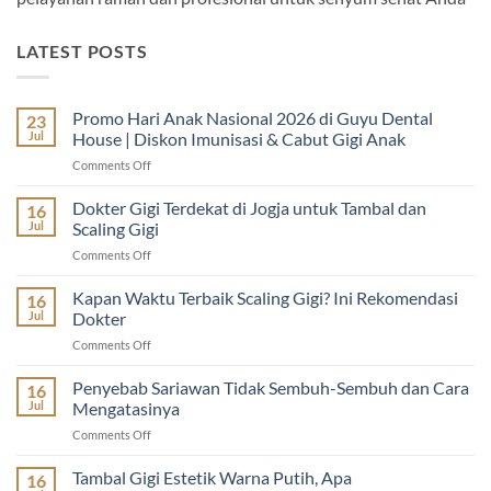
LATEST POSTS
Promo Hari Anak Nasional 2026 di Guyu Dental
23
Jul
House | Diskon Imunisasi & Cabut Gigi Anak
on
Comments Off
Promo
Hari
Dokter Gigi Terdekat di Jogja untuk Tambal dan
16
Anak
Jul
Scaling Gigi
Nasional
on
Comments Off
2026
Dokter
di
Gigi
Kapan Waktu Terbaik Scaling Gigi? Ini Rekomendasi
Guyu
16
Terdekat
Dental
Jul
Dokter
di
House
on
Comments Off
Jogja
|
Kapan
untuk
Diskon
Waktu
Penyebab Sariawan Tidak Sembuh-Sembuh dan Cara
Tambal
16
Imunisasi
Terbaik
dan
Jul
Mengatasinya
&
Scaling
Scaling
Cabut
on
Comments Off
Gigi?
Gigi
Gigi
Penyebab
Ini
Anak
Sariawan
Tambal Gigi Estetik Warna Putih, Apa
Rekomendasi
16
Tidak