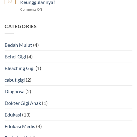
Dokter
Jul
Keunggulannya?
Sembuh-
on
Comments Off
Sembuh
Tambal
dan
Gigi
Cara
Estetik
CATEGORIES
Mengatasinya
Warna
Putih,
Apa
Bedah Mulut
(4)
Keunggulannya?
Behel Gigi
(4)
Bleaching Gigi
(1)
cabut gigi
(2)
Diagnosa
(2)
Dokter Gigi Anak
(1)
Edukasi
(13)
Edukasi Medis
(4)