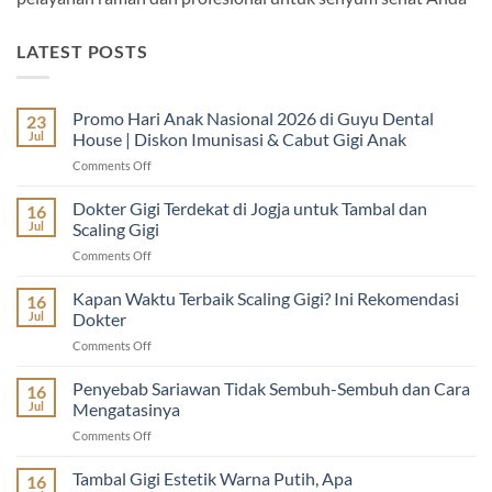
LATEST POSTS
Promo Hari Anak Nasional 2026 di Guyu Dental
23
Jul
House | Diskon Imunisasi & Cabut Gigi Anak
on
Comments Off
Promo
Hari
Dokter Gigi Terdekat di Jogja untuk Tambal dan
16
Anak
Jul
Scaling Gigi
Nasional
on
Comments Off
2026
Dokter
di
Gigi
Kapan Waktu Terbaik Scaling Gigi? Ini Rekomendasi
Guyu
16
Terdekat
Dental
Jul
Dokter
di
House
on
Comments Off
Jogja
|
Kapan
untuk
Diskon
Waktu
Penyebab Sariawan Tidak Sembuh-Sembuh dan Cara
Tambal
16
Imunisasi
Terbaik
dan
Jul
Mengatasinya
&
Scaling
Scaling
Cabut
on
Comments Off
Gigi?
Gigi
Gigi
Penyebab
Ini
Anak
Sariawan
Tambal Gigi Estetik Warna Putih, Apa
Rekomendasi
16
Tidak