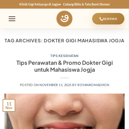
Skip
Klinik Gigi Keluarga di Jogja
Cabang Bibis & Tata Bumi Sleman
to
content
RESERVASI
TAG ARCHIVES:
DOKTER GIGI MAHASISWA JOGJA
TIPS KESEHATAN
Tips Perawatan & Promo Dokter Gigi
untuk Mahasiswa Jogja
POSTED ON
NOVEMBER 11, 2025
BY
ROYANROMADHON
11
Nov