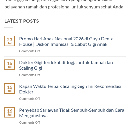
pelayanan ramah dan profesional untuk senyum sehat Anda
LATEST POSTS
Promo Hari Anak Nasional 2026 di Guyu Dental
23
Jul
House | Diskon Imunisasi & Cabut Gigi Anak
on
Comments Off
Promo
Hari
Dokter Gigi Terdekat di Jogja untuk Tambal dan
16
Anak
Jul
Scaling Gigi
Nasional
on
Comments Off
2026
Dokter
di
Gigi
Kapan Waktu Terbaik Scaling Gigi? Ini Rekomendasi
Guyu
16
Terdekat
Dental
Jul
Dokter
di
House
on
Comments Off
Jogja
|
Kapan
untuk
Diskon
Waktu
Penyebab Sariawan Tidak Sembuh-Sembuh dan Cara
Tambal
16
Imunisasi
Terbaik
dan
Jul
Mengatasinya
&
Scaling
Scaling
Cabut
on
Comments Off
Gigi?
Gigi
Gigi
Penyebab
Ini
Anak