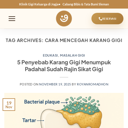
Skip
Klinik Gigi Keluarga di Jogja
Cabang Bibis & Tata Bumi Sleman
to
content
RESERVASI
TAG ARCHIVES:
CARA MENCEGAH KARANG GIGI
EDUKASI
,
MASALAH GIGI
5 Penyebab Karang Gigi Menumpuk
Padahal Sudah Rajin Sikat Gigi
POSTED ON
NOVEMBER 19, 2025
BY
ROYANROMADHON
19
Nov