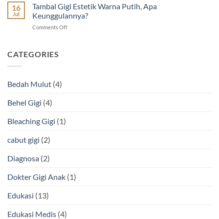
Sariawan
Tambal Gigi Estetik Warna Putih, Apa
Rekomendasi
16
Tidak
Dokter
Jul
Keunggulannya?
Sembuh-
on
Comments Off
Sembuh
Tambal
dan
Gigi
Cara
Estetik
CATEGORIES
Mengatasinya
Warna
Putih,
Apa
Bedah Mulut
(4)
Keunggulannya?
Behel Gigi
(4)
Bleaching Gigi
(1)
cabut gigi
(2)
Diagnosa
(2)
Dokter Gigi Anak
(1)
Edukasi
(13)
Edukasi Medis
(4)