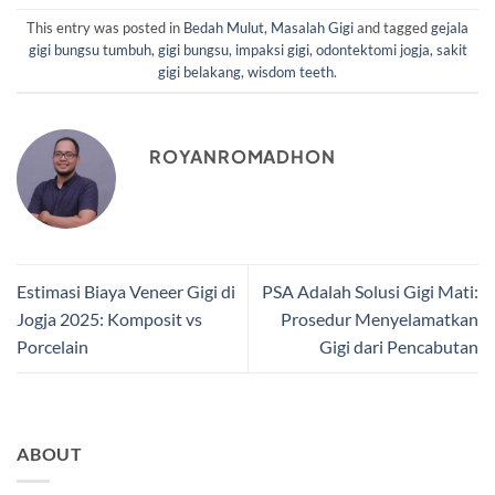
This entry was posted in
Bedah Mulut
,
Masalah Gigi
and tagged
gejala
gigi bungsu tumbuh
,
gigi bungsu
,
impaksi gigi
,
odontektomi jogja
,
sakit
gigi belakang
,
wisdom teeth
.
ROYANROMADHON
Estimasi Biaya Veneer Gigi di
PSA Adalah Solusi Gigi Mati:
Jogja 2025: Komposit vs
Prosedur Menyelamatkan
Porcelain
Gigi dari Pencabutan
ABOUT