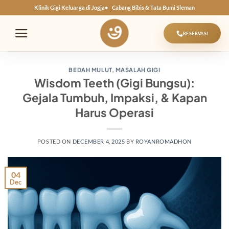
Skip
Klinik Gigi Keluarga di Jogja
Cabang Bibis & Tata Bumi Sleman
to
content
RESERVASI
BEDAH MULUT
,
MASALAH GIGI
Wisdom Teeth (Gigi Bungsu):
Gejala Tumbuh, Impaksi, & Kapan
Harus Operasi
POSTED ON
DECEMBER 4, 2025
BY
ROYANROMADHON
04
Dec