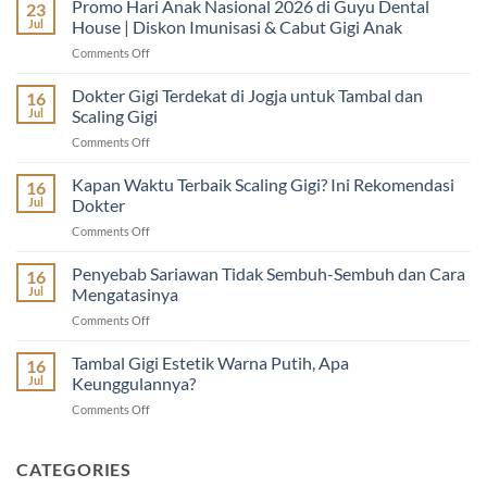
Promo Hari Anak Nasional 2026 di Guyu Dental
23
Jul
House | Diskon Imunisasi & Cabut Gigi Anak
on
Comments Off
Promo
Hari
Dokter Gigi Terdekat di Jogja untuk Tambal dan
16
Anak
Jul
Scaling Gigi
Nasional
on
Comments Off
2026
Dokter
di
Gigi
Kapan Waktu Terbaik Scaling Gigi? Ini Rekomendasi
Guyu
16
Terdekat
Dental
Jul
Dokter
di
House
on
Comments Off
Jogja
|
Kapan
untuk
Diskon
Waktu
Penyebab Sariawan Tidak Sembuh-Sembuh dan Cara
Tambal
16
Imunisasi
Terbaik
dan
Jul
Mengatasinya
&
Scaling
Scaling
Cabut
on
Comments Off
Gigi?
Gigi
Gigi
Penyebab
Ini
Anak
Sariawan
Tambal Gigi Estetik Warna Putih, Apa
Rekomendasi
16
Tidak
Dokter
Jul
Keunggulannya?
Sembuh-
on
Comments Off
Sembuh
Tambal
dan
Gigi
Cara
Estetik
CATEGORIES
Mengatasinya
Warna